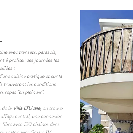
cine avec transats, parasols,
t à profiter des journées les
illées !
une cuisine pratique et sur la
ls trouveront les conditions
s repas "en plein air".
 de la
Villa D'Uvale
, on trouve
auffage central, une connexion
r fibre avec 120 chaînes dans
u’un salon avec Smart TV.