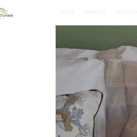
HOME
À PROPOS
QTª CARV